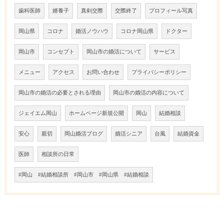
歯科医師
婿養子
真剣交際
交際終了
プロフィール写真
岡山県
コロナ
婚活ノウハウ
コロナ岡山県
ドクター
岡山市
コンセプト
岡山市の婚活について
サービス
メニュー
アクセス
お問い合わせ
プライバシーポリシー
岡山市の婚活の必要とされる理由
岡山市の婚活の内容について
ジェイエム岡山
ホームページ新規公開
岡山
結婚相談
安心
親切
岡山婚活ブログ
婚活シニア
台風
結婚資金
医師
相談所の日常
#岡山 #結婚相談所 #岡山市 #岡山県 #結婚相談