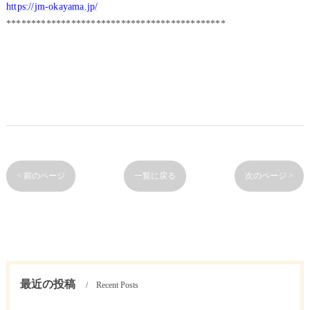
https://jm-okayama.jp/
********************************************
< 前のページ
一覧に戻る
次のページ >
最近の投稿
Recent Posts