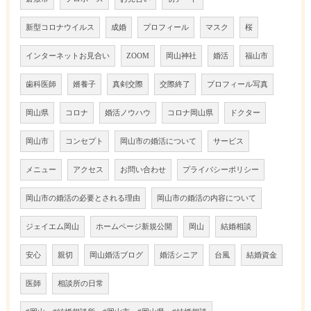
新型コロナウイルス
成婚
プロフィール
マスク
桜
インターネットお見合い
ZOOM
岡山神社
婚活
福山市
歯科医師
婿養子
真剣交際
交際終了
プロフィール写真
岡山県
コロナ
婚活ノウハウ
コロナ岡山県
ドクター
岡山市
コンセプト
岡山市の婚活について
サービス
メニュー
アクセス
お問い合わせ
プライバシーポリシー
岡山市の婚活の必要とされる理由
岡山市の婚活の内容について
ジェイエム岡山
ホームページ新規公開
岡山
結婚相談
安心
親切
岡山婚活ブログ
婚活シニア
台風
結婚資金
医師
相談所の日常