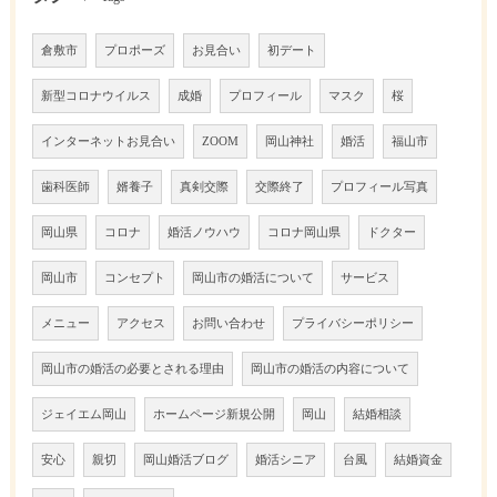
倉敷市
プロポーズ
お見合い
初デート
新型コロナウイルス
成婚
プロフィール
マスク
桜
インターネットお見合い
ZOOM
岡山神社
婚活
福山市
歯科医師
婿養子
真剣交際
交際終了
プロフィール写真
岡山県
コロナ
婚活ノウハウ
コロナ岡山県
ドクター
岡山市
コンセプト
岡山市の婚活について
サービス
メニュー
アクセス
お問い合わせ
プライバシーポリシー
岡山市の婚活の必要とされる理由
岡山市の婚活の内容について
ジェイエム岡山
ホームページ新規公開
岡山
結婚相談
安心
親切
岡山婚活ブログ
婚活シニア
台風
結婚資金