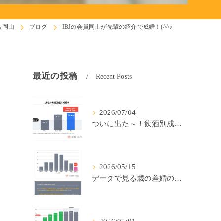
ム岡山
ブログ
IBJの会員同士が先輩の紹介で成婚！(^^♪
最近の投稿
Recent Posts
2026/07/04
ついに出た～！飲酒別成婚率(IBJ)！
2026/05/15
データで見る歳の差婚の確率の低さ。