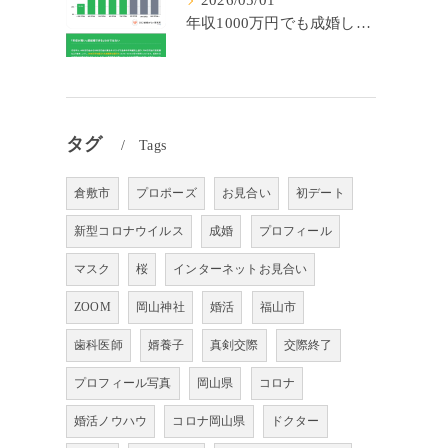
2026/05/01
年収1000万円でも成婚しやすいとは限らない? 「年収帯別の成婚率」のリアル
タグ
Tags
倉敷市
プロポーズ
お見合い
初デート
新型コロナウイルス
成婚
プロフィール
マスク
桜
インターネットお見合い
ZOOM
岡山神社
婚活
福山市
歯科医師
婿養子
真剣交際
交際終了
プロフィール写真
岡山県
コロナ
婚活ノウハウ
コロナ岡山県
ドクター