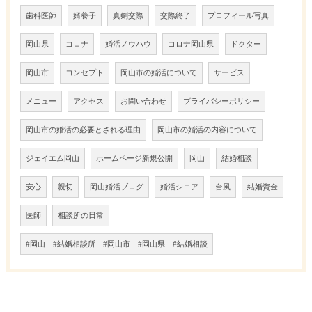
歯科医師
婿養子
真剣交際
交際終了
プロフィール写真
岡山県
コロナ
婚活ノウハウ
コロナ岡山県
ドクター
岡山市
コンセプト
岡山市の婚活について
サービス
メニュー
アクセス
お問い合わせ
プライバシーポリシー
岡山市の婚活の必要とされる理由
岡山市の婚活の内容について
ジェイエム岡山
ホームページ新規公開
岡山
結婚相談
安心
親切
岡山婚活ブログ
婚活シニア
台風
結婚資金
医師
相談所の日常
#岡山 #結婚相談所 #岡山市 #岡山県 #結婚相談