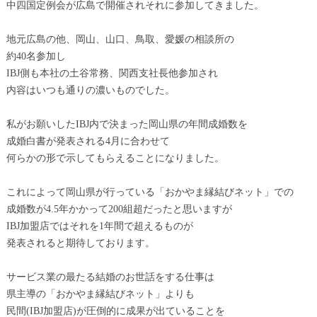
中四国定例会が広島で開催されそれに参加してきました。
地元広島の他、岡山、山口、鳥取、愛媛の相談所の
約40名参加し
IBJ側も本社の土谷常務、関西支社長他参加され
内容はいつも通りの濃いものでした。
私がお願いしたIBJ内で決まった岡山県の年間成婚数を
成婚白書が発表される4月に合わせて
何らかの形で示してもらえることになりました。
これによって岡山県が行っている「おかやま縁結びネット」での
成婚数が4.5年かかって200組超だったと思いますが
IBJ加盟店ではそれを1年間で超えるものが
発表されると期待しております。
サービス業の最たる結婚のお世話をする仕事は
県主導の「おかやま縁結びネット」よりも
民間(IBJ加盟店)が圧倒的に成果が出ていることを