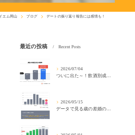
イエム岡山
ブログ
デートの振り返り報告には感情も！
最近の投稿
Recent Posts
2026/07/04
ついに出た～！飲酒別成婚率(IBJ)！
2026/05/15
データで見る歳の差婚の確率の低さ。