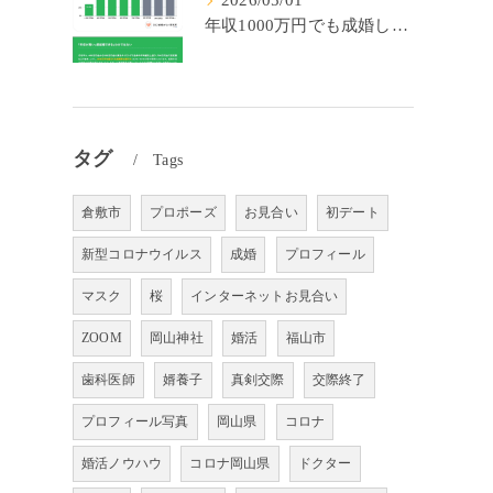
2026/05/01
年収1000万円でも成婚しやすいとは限らない? 「年収帯別の成婚率」のリアル
タグ
Tags
倉敷市
プロポーズ
お見合い
初デート
新型コロナウイルス
成婚
プロフィール
マスク
桜
インターネットお見合い
ZOOM
岡山神社
婚活
福山市
歯科医師
婿養子
真剣交際
交際終了
プロフィール写真
岡山県
コロナ
婚活ノウハウ
コロナ岡山県
ドクター