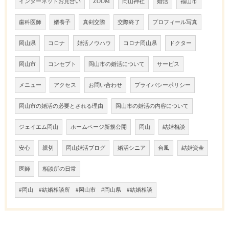
インターネットお見合い
ZOOM
岡山神社
婚活
福山市
歯科医師
婿養子
真剣交際
交際終了
プロフィール写真
岡山県
コロナ
婚活ノウハウ
コロナ岡山県
ドクター
岡山市
コンセプト
岡山市の婚活について
サービス
メニュー
アクセス
お問い合わせ
プライバシーポリシー
岡山市の婚活の必要とされる理由
岡山市の婚活の内容について
ジェイエム岡山
ホームページ新規公開
岡山
結婚相談
安心
親切
岡山婚活ブログ
婚活シニア
台風
結婚資金
医師
相談所の日常
#岡山 #結婚相談所 #岡山市 #岡山県 #結婚相談