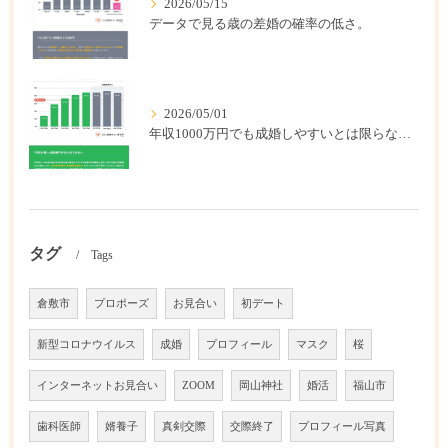
2026/05/15
データで見る歳の差婚の確率の低さ。
2026/05/01
年収1000万円でも成婚しやすいとは限らない? 「年収帯別の成婚率」のリアル
タグ
Tags
倉敷市
プロポーズ
お見合い
初デート
新型コロナウイルス
成婚
プロフィール
マスク
桜
インターネットお見合い
ZOOM
岡山神社
婚活
福山市
歯科医師
婿養子
真剣交際
交際終了
プロフィール写真