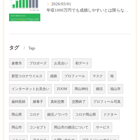
2026/05/01
年収1000万円でも成婚しやすいとは限らない? 「年収帯別の成婚率」のリアル
タグ
Tags
倉敷市
プロポーズ
お見合い
初デート
新型コロナウイルス
成婚
プロフィール
マスク
桜
インターネットお見合い
ZOOM
岡山神社
婚活
福山市
歯科医師
婿養子
真剣交際
交際終了
プロフィール写真
岡山県
コロナ
婚活ノウハウ
コロナ岡山県
ドクター
岡山市
コンセプト
岡山市の婚活について
サービス