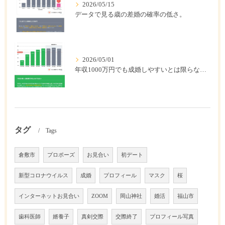
2026/05/15
データで見る歳の差婚の確率の低さ。
2026/05/01
年収1000万円でも成婚しやすいとは限らない? 「年収帯別の成婚率」のリアル
タグ
Tags
倉敷市
プロポーズ
お見合い
初デート
新型コロナウイルス
成婚
プロフィール
マスク
桜
インターネットお見合い
ZOOM
岡山神社
婚活
福山市
歯科医師
婿養子
真剣交際
交際終了
プロフィール写真