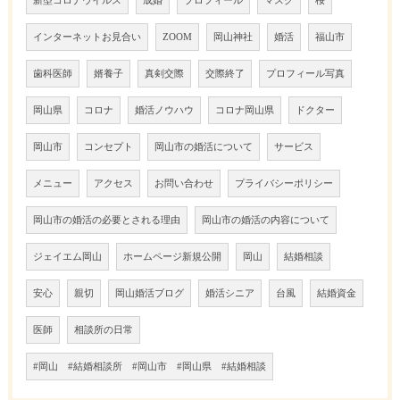
新型コロナウイルス
成婚
プロフィール
マスク
桜
インターネットお見合い
ZOOM
岡山神社
婚活
福山市
歯科医師
婿養子
真剣交際
交際終了
プロフィール写真
岡山県
コロナ
婚活ノウハウ
コロナ岡山県
ドクター
岡山市
コンセプト
岡山市の婚活について
サービス
メニュー
アクセス
お問い合わせ
プライバシーポリシー
岡山市の婚活の必要とされる理由
岡山市の婚活の内容について
ジェイエム岡山
ホームページ新規公開
岡山
結婚相談
安心
親切
岡山婚活ブログ
婚活シニア
台風
結婚資金
医師
相談所の日常
#岡山 #結婚相談所 #岡山市 #岡山県 #結婚相談