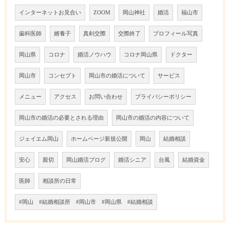
インターネットお見合い
ZOOM
岡山神社
婚活
福山市
歯科医師
婿養子
真剣交際
交際終了
プロフィール写真
岡山県
コロナ
婚活ノウハウ
コロナ岡山県
ドクター
岡山市
コンセプト
岡山市の婚活について
サービス
メニュー
アクセス
お問い合わせ
プライバシーポリシー
岡山市の婚活の必要とされる理由
岡山市の婚活の内容について
ジェイエム岡山
ホームページ新規公開
岡山
結婚相談
安心
親切
岡山婚活ブログ
婚活シニア
台風
結婚資金
医師
相談所の日常
#岡山 #結婚相談所 #岡山市 #岡山県 #結婚相談