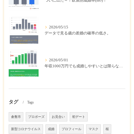
ついに出た～！飲酒別成婚率(IBJ)！
2026/05/15
データで見る歳の差婚の確率の低さ。
2026/05/01
年収1000万円でも成婚しやすいとは限らない? 「年収帯別の成婚率」のリアル
タグ
Tags
倉敷市
プロポーズ
お見合い
初デート
新型コロナウイルス
成婚
プロフィール
マスク
桜