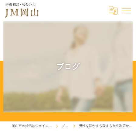
ブログ
岡山市の婚活はジェイエム岡山
ブログ
男性を活かすも殺すも女性次第かも！(^^♪