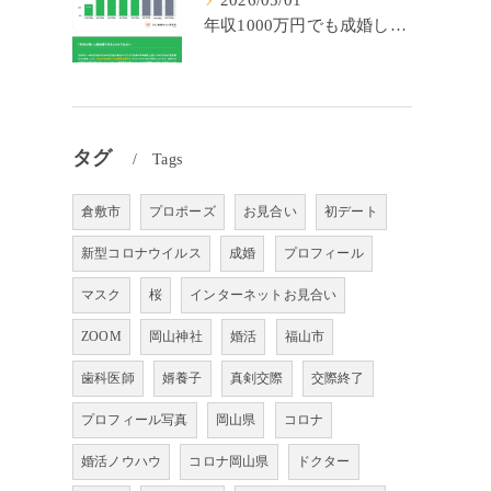
2026/05/01
年収1000万円でも成婚しやすいとは限らない? 「年収帯別の成婚率」のリアル
タグ
Tags
倉敷市
プロポーズ
お見合い
初デート
新型コロナウイルス
成婚
プロフィール
マスク
桜
インターネットお見合い
ZOOM
岡山神社
婚活
福山市
歯科医師
婿養子
真剣交際
交際終了
プロフィール写真
岡山県
コロナ
婚活ノウハウ
コロナ岡山県
ドクター