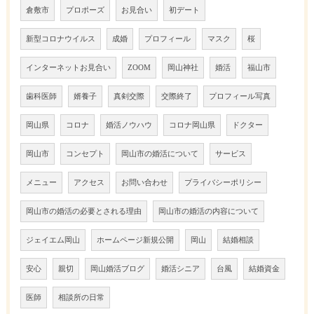
倉敷市
プロポーズ
お見合い
初デート
新型コロナウイルス
成婚
プロフィール
マスク
桜
インターネットお見合い
ZOOM
岡山神社
婚活
福山市
歯科医師
婿養子
真剣交際
交際終了
プロフィール写真
岡山県
コロナ
婚活ノウハウ
コロナ岡山県
ドクター
岡山市
コンセプト
岡山市の婚活について
サービス
メニュー
アクセス
お問い合わせ
プライバシーポリシー
岡山市の婚活の必要とされる理由
岡山市の婚活の内容について
ジェイエム岡山
ホームページ新規公開
岡山
結婚相談
安心
親切
岡山婚活ブログ
婚活シニア
台風
結婚資金
医師
相談所の日常