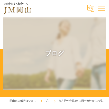
ブログ
岡山市の婚活はジェイエム岡山
ブログ
当方男性会員2名に同一女性からお見合いOKの返事！