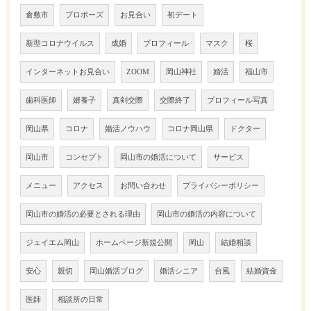
倉敷市
プロポーズ
お見合い
初デート
新型コロナウイルス
成婚
プロフィール
マスク
桜
インターネットお見合い
ZOOM
岡山神社
婚活
福山市
歯科医師
婿養子
真剣交際
交際終了
プロフィール写真
岡山県
コロナ
婚活ノウハウ
コロナ岡山県
ドクター
岡山市
コンセプト
岡山市の婚活について
サービス
メニュー
アクセス
お問い合わせ
プライバシーポリシー
岡山市の婚活の必要とされる理由
岡山市の婚活の内容について
ジェイエム岡山
ホームページ新規公開
岡山
結婚相談
安心
親切
岡山婚活ブログ
婚活シニア
台風
結婚資金
医師
相談所の日常