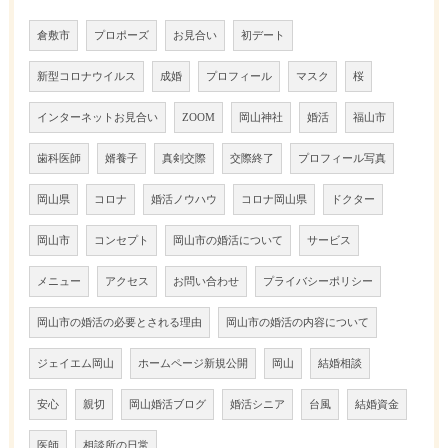
倉敷市
プロポーズ
お見合い
初デート
新型コロナウイルス
成婚
プロフィール
マスク
桜
インターネットお見合い
ZOOM
岡山神社
婚活
福山市
歯科医師
婿養子
真剣交際
交際終了
プロフィール写真
岡山県
コロナ
婚活ノウハウ
コロナ岡山県
ドクター
岡山市
コンセプト
岡山市の婚活について
サービス
メニュー
アクセス
お問い合わせ
プライバシーポリシー
岡山市の婚活の必要とされる理由
岡山市の婚活の内容について
ジェイエム岡山
ホームページ新規公開
岡山
結婚相談
安心
親切
岡山婚活ブログ
婚活シニア
台風
結婚資金
医師
相談所の日常