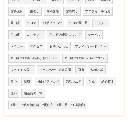
歯科医師
婿養子
真剣交際
交際終了
プロフィール写真
岡山県
コロナ
婚活ノウハウ
コロナ岡山県
ドクター
岡山市
コンセプト
岡山市の婚活について
サービス
メニュー
アクセス
お問い合わせ
プライバシーポリシー
岡山市の婚活の必要とされる理由
岡山市の婚活の内容について
ジェイエム岡山
ホームページ新規公開
岡山
結婚相談
安心
親切
岡山婚活ブログ
婚活シニア
台風
結婚資金
医師
相談所の日常
#岡山 #結婚相談所 #岡山市 #岡山県 #結婚相談