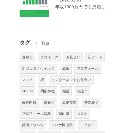
2026/05/01
年収1000万円でも成婚しやすいとは限らない? 「年収帯別の成婚率」のリアル
タグ
Tags
倉敷市
プロポーズ
お見合い
初デート
新型コロナウイルス
成婚
プロフィール
マスク
桜
インターネットお見合い
ZOOM
岡山神社
婚活
福山市
歯科医師
婿養子
真剣交際
交際終了
プロフィール写真
岡山県
コロナ
婚活ノウハウ
コロナ岡山県
ドクター