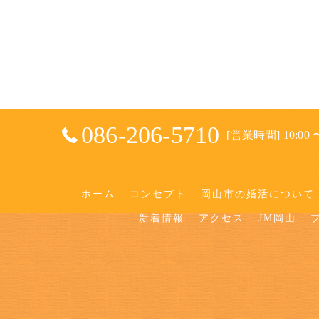
086-206-5710
[営業時間] 10:00 〜
ホーム
コンセプト
岡山市の婚活について
新着情報
アクセス
JM岡山