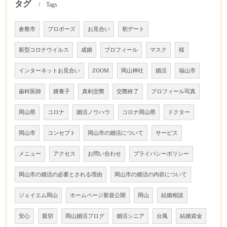
タグ
Tags
倉敷市
プロポーズ
お見合い
初デート
新型コロナウイルス
成婚
プロフィール
マスク
桜
インターネットお見合い
ZOOM
岡山神社
婚活
福山市
歯科医師
婿養子
真剣交際
交際終了
プロフィール写真
岡山県
コロナ
婚活ノウハウ
コロナ岡山県
ドクター
岡山市
コンセプト
岡山市の婚活について
サービス
メニュー
アクセス
お問い合わせ
プライバシーポリシー
岡山市の婚活の必要とされる理由
岡山市の婚活の内容について
ジェイエム岡山
ホームページ新規公開
岡山
結婚相談
安心
親切
岡山婚活ブログ
婚活シニア
台風
結婚資金