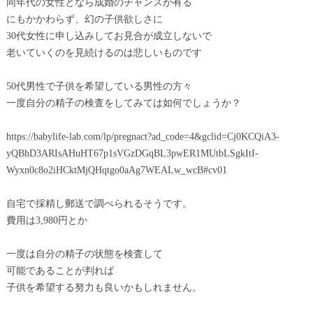
同年代の女性となら成婚のチャンスが有る
にもかかわらず、幻の子供欲しさに
30代女性に申し込みしてお見合が成立しないで
老いていくのを見続けるのは悲しいものです
50代男性で子供を希望している男性の方々
一度自分の精子の検査をしてみては如何でしょうか？
https://babylife-lab.com/lp/pregnact?ad_code=4&gclid=Cj0KCQiA3-
yQBhD3ARIsAHuHT67p1sVGzDGqBL3pwER1MUtbLSgkItI-
Wyxn0c8o2iHCktMjQHqtgo0aAg7WEALw_wcB#cv01
自宅で採精し郵送で調べられるそうです。
費用は3,980円とか
一度は自分の精子の状態を検査して
可能であることが判れば
子供を希望する努力も良いかもしれません。