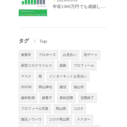
2026/05/01
年収1000万円でも成婚しやすいとは限らない? 「年収帯別の成婚率」のリアル
タグ
Tags
倉敷市
プロポーズ
お見合い
初デート
新型コロナウイルス
成婚
プロフィール
マスク
桜
インターネットお見合い
ZOOM
岡山神社
婚活
福山市
歯科医師
婿養子
真剣交際
交際終了
プロフィール写真
岡山県
コロナ
婚活ノウハウ
コロナ岡山県
ドクター