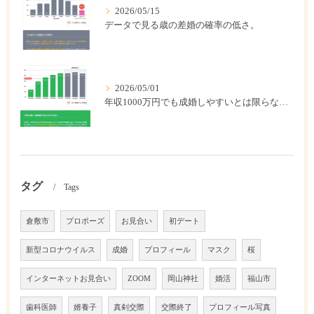
2026/05/15
データで見る歳の差婚の確率の低さ。
2026/05/01
年収1000万円でも成婚しやすいとは限らない? 「年収帯別の成婚率」のリアル
タグ
Tags
倉敷市
プロポーズ
お見合い
初デート
新型コロナウイルス
成婚
プロフィール
マスク
桜
インターネットお見合い
ZOOM
岡山神社
婚活
福山市
歯科医師
婿養子
真剣交際
交際終了
プロフィール写真