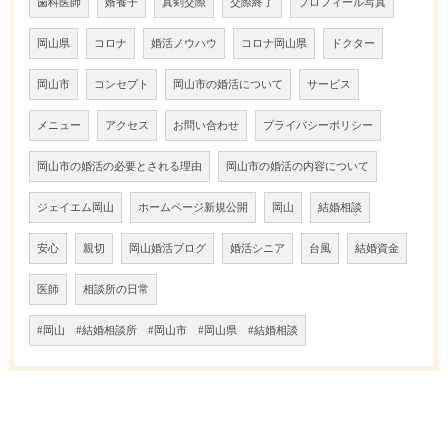
歯科医師
婿養子
真剣交際
交際終了
プロフィール写真
岡山県
コロナ
婚活ノウハウ
コロナ岡山県
ドクター
岡山市
コンセプト
岡山市の婚活について
サービス
メニュー
アクセス
お問い合わせ
プライバシーポリシー
岡山市の婚活の必要とされる理由
岡山市の婚活の内容について
ジェイエム岡山
ホームページ新規公開
岡山
結婚相談
安心
親切
岡山婚活ブログ
婚活シニア
台風
結婚資金
医師
相談所の日常
#岡山 #結婚相談所 #岡山市 #岡山県 #結婚相談