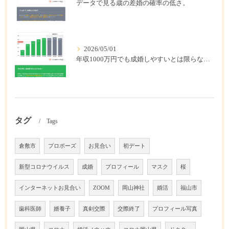
データで見る歳の差婚の確率の低さ。
2026/05/01
年収1000万円でも成婚しやすいとは限らない? 「年収帯別の成婚率」のリアル
タグ
Tags
倉敷市
プロポーズ
お見合い
初デート
新型コロナウイルス
成婚
プロフィール
マスク
桜
インターネットお見合い
ZOOM
岡山神社
婚活
福山市
歯科医師
婿養子
真剣交際
交際終了
プロフィール写真