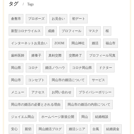
タグ
Tags
倉敷市
プロポーズ
お見合い
初デート
新型コロナウイルス
成婚
プロフィール
マスク
桜
インターネットお見合い
ZOOM
岡山神社
婚活
福山市
歯科医師
婿養子
真剣交際
交際終了
プロフィール写真
岡山県
コロナ
婚活ノウハウ
コロナ岡山県
ドクター
岡山市
コンセプト
岡山市の婚活について
サービス
メニュー
アクセス
お問い合わせ
プライバシーポリシー
岡山市の婚活の必要とされる理由
岡山市の婚活の内容について
ジェイエム岡山
ホームページ新規公開
岡山
結婚相談
安心
親切
岡山婚活ブログ
婚活シニア
台風
結婚資金