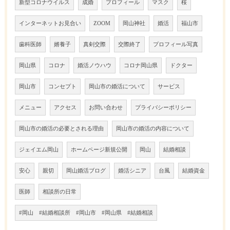
新型コロナウイルス
成婚
プロフィール
マスク
桜
インターネットお見合い
ZOOM
岡山神社
婚活
福山市
歯科医師
婿養子
真剣交際
交際終了
プロフィール写真
岡山県
コロナ
婚活ノウハウ
コロナ岡山県
ドクター
岡山市
コンセプト
岡山市の婚活について
サービス
メニュー
アクセス
お問い合わせ
プライバシーポリシー
岡山市の婚活の必要とされる理由
岡山市の婚活の内容について
ジェイエム岡山
ホームページ新規公開
岡山
結婚相談
安心
親切
岡山婚活ブログ
婚活シニア
台風
結婚資金
医師
相談所の日常
#岡山 #結婚相談所 #岡山市 #岡山県 #結婚相談