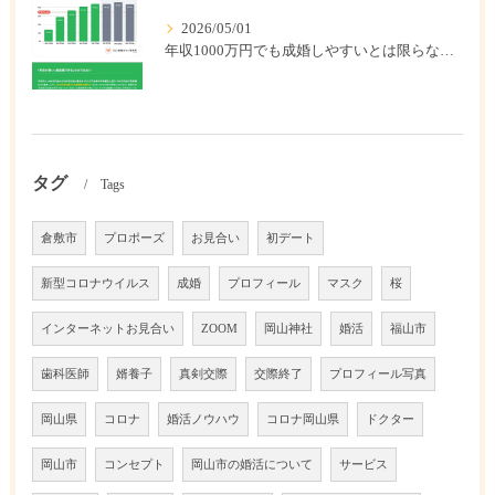
2026/05/01
年収1000万円でも成婚しやすいとは限らない? 「年収帯別の成婚率」のリアル
タグ
Tags
倉敷市
プロポーズ
お見合い
初デート
新型コロナウイルス
成婚
プロフィール
マスク
桜
インターネットお見合い
ZOOM
岡山神社
婚活
福山市
歯科医師
婿養子
真剣交際
交際終了
プロフィール写真
岡山県
コロナ
婚活ノウハウ
コロナ岡山県
ドクター
岡山市
コンセプト
岡山市の婚活について
サービス