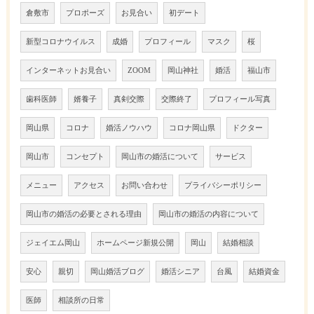
倉敷市
プロポーズ
お見合い
初デート
新型コロナウイルス
成婚
プロフィール
マスク
桜
インターネットお見合い
ZOOM
岡山神社
婚活
福山市
歯科医師
婿養子
真剣交際
交際終了
プロフィール写真
岡山県
コロナ
婚活ノウハウ
コロナ岡山県
ドクター
岡山市
コンセプト
岡山市の婚活について
サービス
メニュー
アクセス
お問い合わせ
プライバシーポリシー
岡山市の婚活の必要とされる理由
岡山市の婚活の内容について
ジェイエム岡山
ホームページ新規公開
岡山
結婚相談
安心
親切
岡山婚活ブログ
婚活シニア
台風
結婚資金
医師
相談所の日常