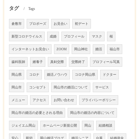
タグ
Tags
倉敷市
プロポーズ
お見合い
初デート
新型コロナウイルス
成婚
プロフィール
マスク
桜
インターネットお見合い
ZOOM
岡山神社
婚活
福山市
歯科医師
婿養子
真剣交際
交際終了
プロフィール写真
岡山県
コロナ
婚活ノウハウ
コロナ岡山県
ドクター
岡山市
コンセプト
岡山市の婚活について
サービス
メニュー
アクセス
お問い合わせ
プライバシーポリシー
岡山市の婚活の必要とされる理由
岡山市の婚活の内容について
ジェイエム岡山
ホームページ新規公開
岡山
結婚相談
安心
親切
岡山婚活ブログ
婚活シニア
台風
結婚資金