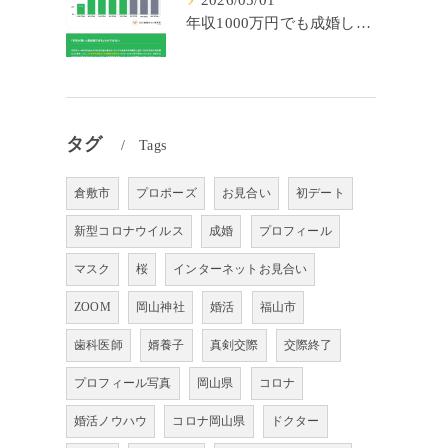
2026/05/01
年収1000万円でも成婚しやすいとは限らない? 「年収帯別の成婚率」のリアル
タグ
Tags
倉敷市
プロポーズ
お見合い
初デート
新型コロナウイルス
成婚
プロフィール
マスク
桜
インターネットお見合い
ZOOM
岡山神社
婚活
福山市
歯科医師
婿養子
真剣交際
交際終了
プロフィール写真
岡山県
コロナ
婚活ノウハウ
コロナ岡山県
ドクター