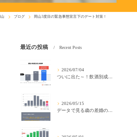
岡山
ブログ
岡山3度目の緊急事態宣言下のデート対策！
最近の投稿
Recent Posts
2026/07/04
ついに出た～！飲酒別成婚率(IBJ)！
2026/05/15
データで見る歳の差婚の確率の低さ。