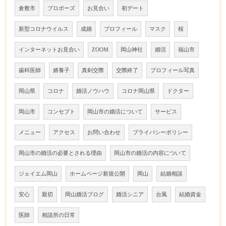
倉敷市
プロポーズ
お見合い
初デート
新型コロナウイルス
成婚
プロフィール
マスク
桜
インターネットお見合い
ZOOM
岡山神社
婚活
福山市
歯科医師
婿養子
真剣交際
交際終了
プロフィール写真
岡山県
コロナ
婚活ノウハウ
コロナ岡山県
ドクター
岡山市
コンセプト
岡山市の婚活について
サービス
メニュー
アクセス
お問い合わせ
プライバシーポリシー
岡山市の婚活の必要とされる理由
岡山市の婚活の内容について
ジェイエム岡山
ホームページ新規公開
岡山
結婚相談
安心
親切
岡山婚活ブログ
婚活シニア
台風
結婚資金
医師
相談所の日常