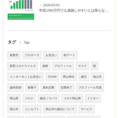
2026/05/01
年収1000万円でも成婚しやすいとは限らない? 「年収帯別の成婚率」のリアル
タグ
Tags
倉敷市
プロポーズ
お見合い
初デート
新型コロナウイルス
成婚
プロフィール
マスク
桜
インターネットお見合い
ZOOM
岡山神社
婚活
福山市
歯科医師
婿養子
真剣交際
交際終了
プロフィール写真
岡山県
コロナ
婚活ノウハウ
コロナ岡山県
ドクター
岡山市
コンセプト
岡山市の婚活について
サービス