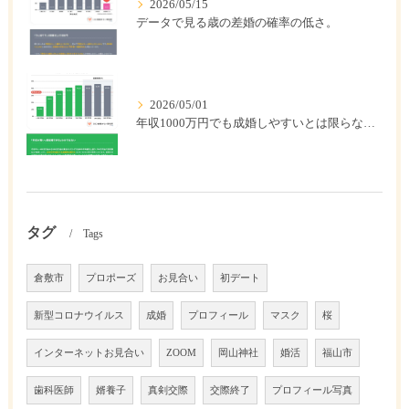
2026/05/15
データで見る歳の差婚の確率の低さ。
2026/05/01
年収1000万円でも成婚しやすいとは限らない? 「年収帯別の成婚率」のリアル
タグ
Tags
倉敷市
プロポーズ
お見合い
初デート
新型コロナウイルス
成婚
プロフィール
マスク
桜
インターネットお見合い
ZOOM
岡山神社
婚活
福山市
歯科医師
婿養子
真剣交際
交際終了
プロフィール写真