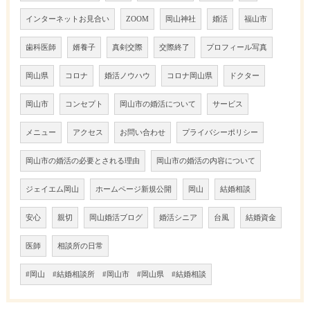
インターネットお見合い
ZOOM
岡山神社
婚活
福山市
歯科医師
婿養子
真剣交際
交際終了
プロフィール写真
岡山県
コロナ
婚活ノウハウ
コロナ岡山県
ドクター
岡山市
コンセプト
岡山市の婚活について
サービス
メニュー
アクセス
お問い合わせ
プライバシーポリシー
岡山市の婚活の必要とされる理由
岡山市の婚活の内容について
ジェイエム岡山
ホームページ新規公開
岡山
結婚相談
安心
親切
岡山婚活ブログ
婚活シニア
台風
結婚資金
医師
相談所の日常
#岡山 #結婚相談所 #岡山市 #岡山県 #結婚相談