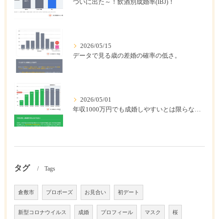
ついに出た～！飲酒別成婚率(IBJ)！
2026/05/15
データで見る歳の差婚の確率の低さ。
2026/05/01
年収1000万円でも成婚しやすいとは限らない? 「年収帯別の成婚率」のリアル
タグ
Tags
倉敷市
プロポーズ
お見合い
初デート
新型コロナウイルス
成婚
プロフィール
マスク
桜