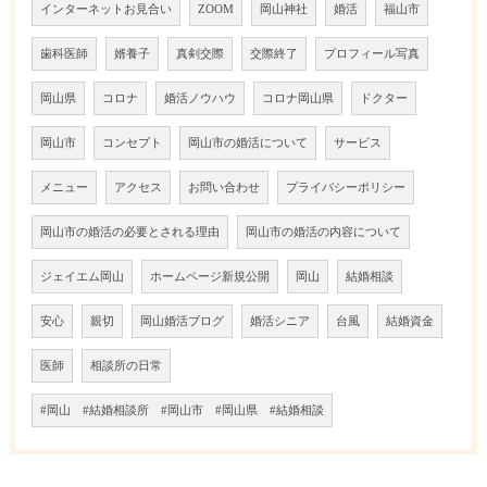
インターネットお見合い
ZOOM
岡山神社
婚活
福山市
歯科医師
婿養子
真剣交際
交際終了
プロフィール写真
岡山県
コロナ
婚活ノウハウ
コロナ岡山県
ドクター
岡山市
コンセプト
岡山市の婚活について
サービス
メニュー
アクセス
お問い合わせ
プライバシーポリシー
岡山市の婚活の必要とされる理由
岡山市の婚活の内容について
ジェイエム岡山
ホームページ新規公開
岡山
結婚相談
安心
親切
岡山婚活ブログ
婚活シニア
台風
結婚資金
医師
相談所の日常
#岡山 #結婚相談所 #岡山市 #岡山県 #結婚相談