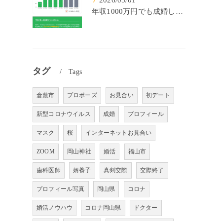
2026/05/01
年収1000万円でも成婚しやすいとは限らない? 「年収帯別の成婚率」のリアル
タグ
Tags
倉敷市
プロポーズ
お見合い
初デート
新型コロナウイルス
成婚
プロフィール
マスク
桜
インターネットお見合い
ZOOM
岡山神社
婚活
福山市
歯科医師
婿養子
真剣交際
交際終了
プロフィール写真
岡山県
コロナ
婚活ノウハウ
コロナ岡山県
ドクター