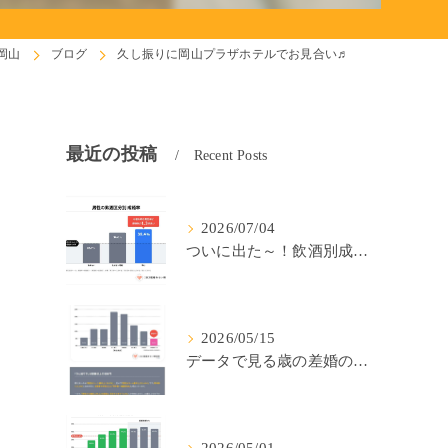
岡山
ブログ
久し振りに岡山プラザホテルでお見合い♬
最近の投稿
Recent Posts
2026/07/04
ついに出た～！飲酒別成婚率(IBJ)！
2026/05/15
データで見る歳の差婚の確率の低さ。