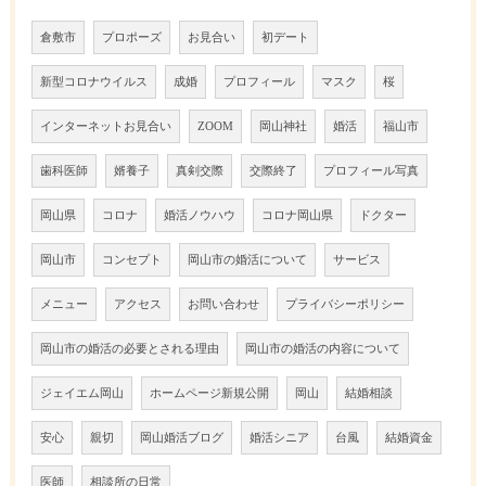
倉敷市
プロポーズ
お見合い
初デート
新型コロナウイルス
成婚
プロフィール
マスク
桜
インターネットお見合い
ZOOM
岡山神社
婚活
福山市
歯科医師
婿養子
真剣交際
交際終了
プロフィール写真
岡山県
コロナ
婚活ノウハウ
コロナ岡山県
ドクター
岡山市
コンセプト
岡山市の婚活について
サービス
メニュー
アクセス
お問い合わせ
プライバシーポリシー
岡山市の婚活の必要とされる理由
岡山市の婚活の内容について
ジェイエム岡山
ホームページ新規公開
岡山
結婚相談
安心
親切
岡山婚活ブログ
婚活シニア
台風
結婚資金
医師
相談所の日常