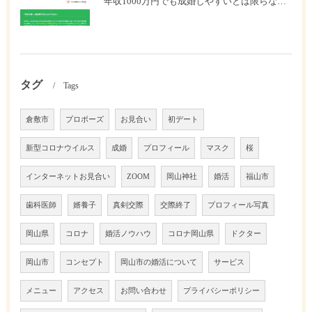
年収1000万円でも成婚しやすいとは限らない? 「年収帯別の成婚率」のリアル
タグ
Tags
倉敷市
プロポーズ
お見合い
初デート
新型コロナウイルス
成婚
プロフィール
マスク
桜
インターネットお見合い
ZOOM
岡山神社
婚活
福山市
歯科医師
婿養子
真剣交際
交際終了
プロフィール写真
岡山県
コロナ
婚活ノウハウ
コロナ岡山県
ドクター
岡山市
コンセプト
岡山市の婚活について
サービス
メニュー
アクセス
お問い合わせ
プライバシーポリシー