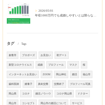
2026/05/01
年収1000万円でも成婚しやすいとは限らない? 「年収帯別の成婚率」のリアル
タグ
Tags
倉敷市
プロポーズ
お見合い
初デート
新型コロナウイルス
成婚
プロフィール
マスク
桜
インターネットお見合い
ZOOM
岡山神社
婚活
福山市
歯科医師
婿養子
真剣交際
交際終了
プロフィール写真
岡山県
コロナ
婚活ノウハウ
コロナ岡山県
ドクター
岡山市
コンセプト
岡山市の婚活について
サービス