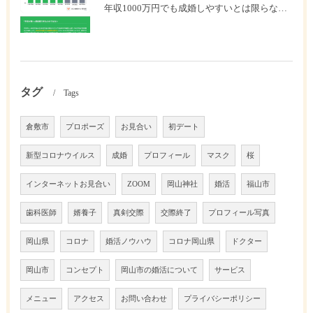
年収1000万円でも成婚しやすいとは限らない? 「年収帯別の成婚率」のリアル
タグ
Tags
倉敷市
プロポーズ
お見合い
初デート
新型コロナウイルス
成婚
プロフィール
マスク
桜
インターネットお見合い
ZOOM
岡山神社
婚活
福山市
歯科医師
婿養子
真剣交際
交際終了
プロフィール写真
岡山県
コロナ
婚活ノウハウ
コロナ岡山県
ドクター
岡山市
コンセプト
岡山市の婚活について
サービス
メニュー
アクセス
お問い合わせ
プライバシーポリシー