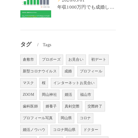
2026/05/01
年収1000万円でも成婚しやすいとは限らない? 「年収帯別の成婚率」のリアル
タグ
Tags
倉敷市
プロポーズ
お見合い
初デート
新型コロナウイルス
成婚
プロフィール
マスク
桜
インターネットお見合い
ZOOM
岡山神社
婚活
福山市
歯科医師
婿養子
真剣交際
交際終了
プロフィール写真
岡山県
コロナ
婚活ノウハウ
コロナ岡山県
ドクター