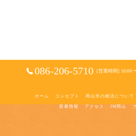
086-206-5710
[営業時間] 10:00 〜
ホーム
コンセプト
岡山市の婚活について
新着情報
アクセス
JM岡山