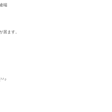
途端
が居ます。
^♪