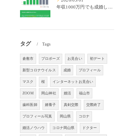
2026/05/01
年収1000万円でも成婚しやすいとは限らない? 「年収帯別の成婚率」のリアル
タグ
Tags
倉敷市
プロポーズ
お見合い
初デート
新型コロナウイルス
成婚
プロフィール
マスク
桜
インターネットお見合い
ZOOM
岡山神社
婚活
福山市
歯科医師
婿養子
真剣交際
交際終了
プロフィール写真
岡山県
コロナ
婚活ノウハウ
コロナ岡山県
ドクター