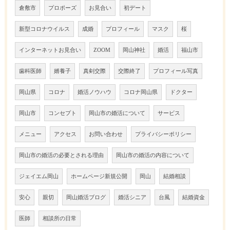
倉敷市
プロポーズ
お見合い
初デート
新型コロナウイルス
成婚
プロフィール
マスク
桜
インターネットお見合い
ZOOM
岡山神社
婚活
福山市
歯科医師
婿養子
真剣交際
交際終了
プロフィール写真
岡山県
コロナ
婚活ノウハウ
コロナ岡山県
ドクター
岡山市
コンセプト
岡山市の婚活について
サービス
メニュー
アクセス
お問い合わせ
プライバシーポリシー
岡山市の婚活の必要とされる理由
岡山市の婚活の内容について
ジェイエム岡山
ホームページ新規公開
岡山
結婚相談
安心
親切
岡山婚活ブログ
婚活シニア
台風
結婚資金
医師
相談所の日常