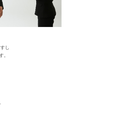
ますし
す。
。