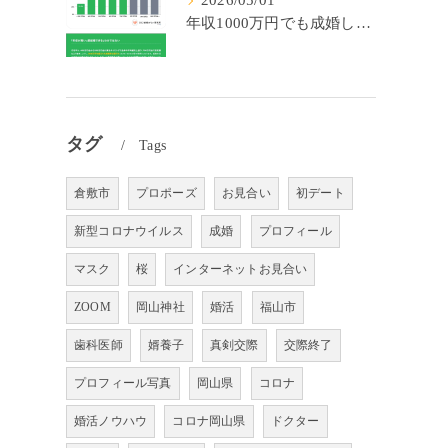
2026/05/01
年収1000万円でも成婚しやすいとは限らない? 「年収帯別の成婚率」のリアル
タグ
Tags
倉敷市
プロポーズ
お見合い
初デート
新型コロナウイルス
成婚
プロフィール
マスク
桜
インターネットお見合い
ZOOM
岡山神社
婚活
福山市
歯科医師
婿養子
真剣交際
交際終了
プロフィール写真
岡山県
コロナ
婚活ノウハウ
コロナ岡山県
ドクター