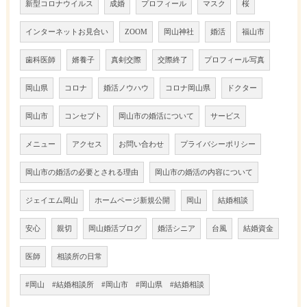
新型コロナウイルス
成婚
プロフィール
マスク
桜
インターネットお見合い
ZOOM
岡山神社
婚活
福山市
歯科医師
婿養子
真剣交際
交際終了
プロフィール写真
岡山県
コロナ
婚活ノウハウ
コロナ岡山県
ドクター
岡山市
コンセプト
岡山市の婚活について
サービス
メニュー
アクセス
お問い合わせ
プライバシーポリシー
岡山市の婚活の必要とされる理由
岡山市の婚活の内容について
ジェイエム岡山
ホームページ新規公開
岡山
結婚相談
安心
親切
岡山婚活ブログ
婚活シニア
台風
結婚資金
医師
相談所の日常
#岡山 #結婚相談所 #岡山市 #岡山県 #結婚相談