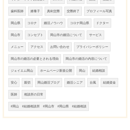
歯科医師
婿養子
真剣交際
交際終了
プロフィール写真
岡山県
コロナ
婚活ノウハウ
コロナ岡山県
ドクター
岡山市
コンセプト
岡山市の婚活について
サービス
メニュー
アクセス
お問い合わせ
プライバシーポリシー
岡山市の婚活の必要とされる理由
岡山市の婚活の内容について
ジェイエム岡山
ホームページ新規公開
岡山
結婚相談
安心
親切
岡山婚活ブログ
婚活シニア
台風
結婚資金
医師
相談所の日常
#岡山 #結婚相談所 #岡山市 #岡山県 #結婚相談