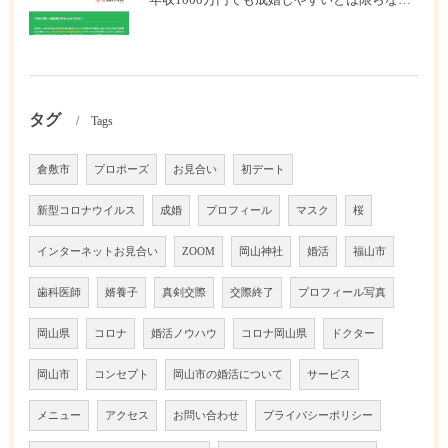
年収1000万円でも成婚しやすいとは限らない? 「年収帯別の成婚率」のリアル
タグ
Tags
倉敷市
プロポーズ
お見合い
初デート
新型コロナウイルス
成婚
プロフィール
マスク
桜
インターネットお見合い
ZOOM
岡山神社
婚活
福山市
歯科医師
婿養子
真剣交際
交際終了
プロフィール写真
岡山県
コロナ
婚活ノウハウ
コロナ岡山県
ドクター
岡山市
コンセプト
岡山市の婚活について
サービス
メニュー
アクセス
お問い合わせ
プライバシーポリシー