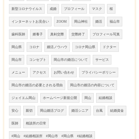
新型コロナウイルス
成婚
プロフィール
マスク
桜
インターネットお見合い
ZOOM
岡山神社
婚活
福山市
歯科医師
婿養子
真剣交際
交際終了
プロフィール写真
岡山県
コロナ
婚活ノウハウ
コロナ岡山県
ドクター
岡山市
コンセプト
岡山市の婚活について
サービス
メニュー
アクセス
お問い合わせ
プライバシーポリシー
岡山市の婚活の必要とされる理由
岡山市の婚活の内容について
ジェイエム岡山
ホームページ新規公開
岡山
結婚相談
安心
親切
岡山婚活ブログ
婚活シニア
台風
結婚資金
医師
相談所の日常
#岡山 #結婚相談所 #岡山市 #岡山県 #結婚相談