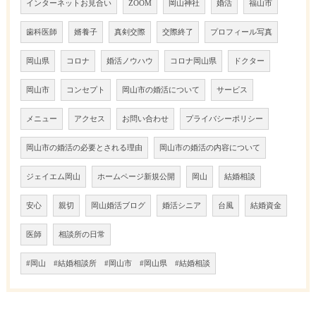
インターネットお見合い
ZOOM
岡山神社
婚活
福山市
歯科医師
婿養子
真剣交際
交際終了
プロフィール写真
岡山県
コロナ
婚活ノウハウ
コロナ岡山県
ドクター
岡山市
コンセプト
岡山市の婚活について
サービス
メニュー
アクセス
お問い合わせ
プライバシーポリシー
岡山市の婚活の必要とされる理由
岡山市の婚活の内容について
ジェイエム岡山
ホームページ新規公開
岡山
結婚相談
安心
親切
岡山婚活ブログ
婚活シニア
台風
結婚資金
医師
相談所の日常
#岡山 #結婚相談所 #岡山市 #岡山県 #結婚相談