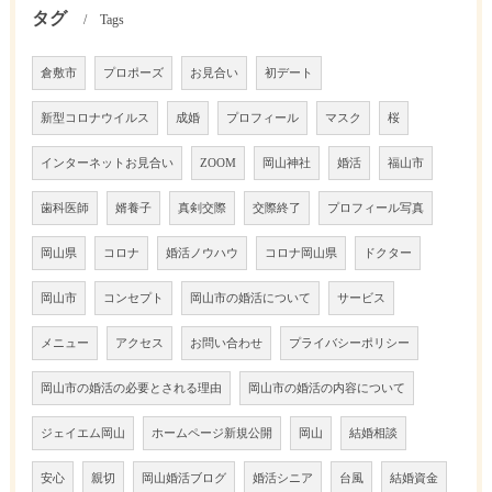
タグ
Tags
倉敷市
プロポーズ
お見合い
初デート
新型コロナウイルス
成婚
プロフィール
マスク
桜
インターネットお見合い
ZOOM
岡山神社
婚活
福山市
歯科医師
婿養子
真剣交際
交際終了
プロフィール写真
岡山県
コロナ
婚活ノウハウ
コロナ岡山県
ドクター
岡山市
コンセプト
岡山市の婚活について
サービス
メニュー
アクセス
お問い合わせ
プライバシーポリシー
岡山市の婚活の必要とされる理由
岡山市の婚活の内容について
ジェイエム岡山
ホームページ新規公開
岡山
結婚相談
安心
親切
岡山婚活ブログ
婚活シニア
台風
結婚資金